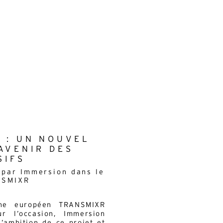
A : UN NOUVEL
AVENIR DES
SIFS
 par Immersion dans le
NSMIXR
che européen TRANSMIXR
r l’occasion, Immersion
l’ambition de ce projet et