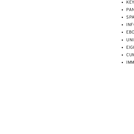
KE
PAN
SPA
INF
EB
UNI
EIG
CU
IM
Al
E-
Ce