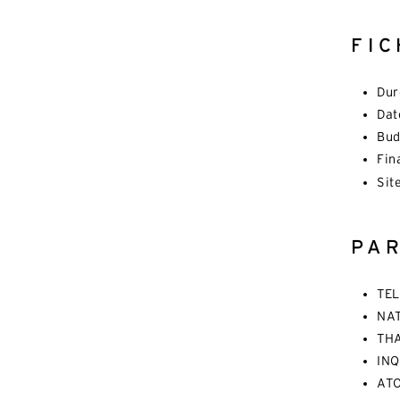
FIC
Dur
Dat
Bud
Fin
Sit
PA
TEL
NAT
TH
INQ
ATO