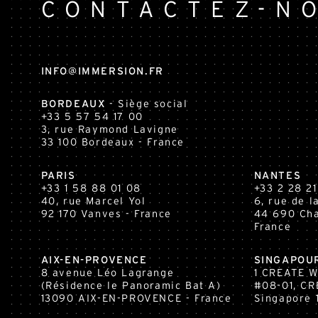
CONTACTEZ-N
INFO@IMMERSION.FR
BORDEAUX
- Siège social
+33 5 57 54 17 00
3, rue Raymond Lavigne
33 100
Bordeaux
- France
PARIS
NANTES
+33 1 58 88 01 08
+33 2 28 21
40, rue Marcel Yol
6, rue de 
92 170 Vanves - France
44 690 Cha
France
AIX-EN-PROVENCE
SINGAPOU
8 avenue Léo Lagrange
1 CREATE 
(Résidence le Panoramic Bat A)
#08-01, CR
13090 AIX-EN-PROVENCE - France
Singapore 