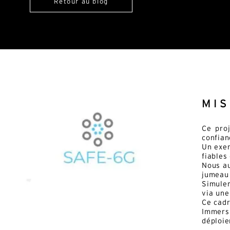
Retour au blog
MI
Ce pro
confian
Un exem
fiables
Nous au
jumeau
Simuler
via une
Ce cadr
Immersi
déploie