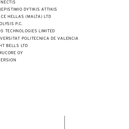
YNECTIS
EPISTIMIO DYTIKIS ATTIKIS
CE HELLAS (MALTA) LTD
OLYSIS P.C.
OS TECHNOLOGIES LIMITED
VERSITAT POLITECNICA DE VALENCIA
HT BELLS LTD
MUCORE OY
MERSION
ternative:
Français
Anglais
mail*
En soumettant ce formulaire, j'accepte la
politique de confidentialité*
 site est protégé par reCAPTCHA et Google :
Privacy Policy
et
Condition