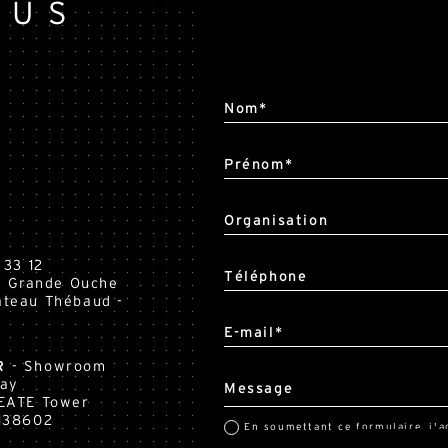
OUS
Alternative:
Nom*
Prénom*
Organisation
 33 12
Téléphone
la Grande Ouche
teau Thébaud -
E-mail*
R
- Showroom
Way
Message
EATE Tower
138602
En soumettant ce formulaire, j'a