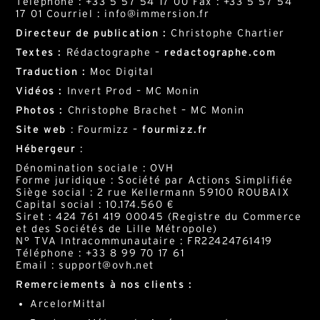
Téléphone : +33 5 57 54 17 00 Fax : +33 5 57 54
17 01 Courriel : info@immersion.fr
Directeur de publication :
Christophe Chartier
Textes :
Rédactographe –
redactographe.com
Traduction :
Moc Digital
Vidéos :
Invert Prod – MC Monin
Photos :
Christophe Brachet – MC Monin
Site web
: Fourmizz –
fourmizz.fr
Hébergeur
:
Dénomination sociale : OVH
Forme juridique : Société par Actions Simplifiée
Siège social : 2 rue Kellermann 59100 ROUBAIX
Capital social : 10.174.560 €
Siret : 424 761 419 00045 (Registre du Commerce
et des Sociétés de Lille Métropole)
N° TVA Intracommunautaire : FR22424761419
Téléphone : +33 8 99 70 17 61
Email : support@ovh.net
Remerciements à nos clients :
ArcelorMittal