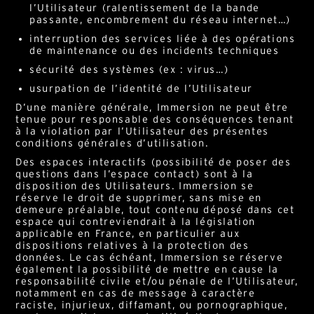
l’Utilisateur (ralentissement de la bande
passante, encombrement du réseau internet…)
interruption des services liée à des opérations
de maintenance ou des incidents techniques
sécurité des systèmes (ex : virus…)
usurpation de l’identité de l’Utilisateur
D’une manière générale, Immersion ne peut être
tenue pour responsable des conséquences tenant
à la violation par l’Utilisateur des présentes
conditions générales d’utilisation.
Alternative:
Français
Anglais
Des espaces interactifs (possibilité de poser des
questions dans l’espace contact) sont à la
disposition des Utilisateurs. Immersion se
E-mail*
réserve le droit de supprimer, sans mise en
demeure préalable, tout contenu déposé dans cet
En soumettant ce formulaire, j'accepte la
espace qui contreviendrait à la législation
politique de confidentialité*
applicable en France, en particulier aux
dispositions relatives à la protection des
Ce site est protégé par reCAPTCHA et Google :
Privacy
Policy
et
Conditions d'utilisation
.
données. Le cas échéant, Immersion se réserve
également la possibilité de mettre en cause la
responsabilité civile et/ou pénale de l’Utilisateur,
notamment en cas de message à caractère
raciste, injurieux, diffamant, ou pornographique,