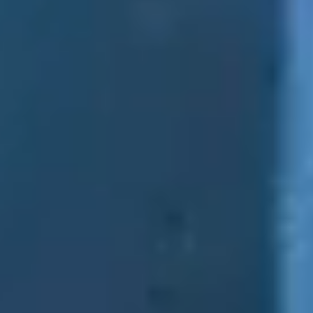
E-mail*
En soumettant ce formulaire, j'accepte la
politique de confidentialité*
Ce site est protégé par reCAPTCHA et Google :
Privacy
Policy
et
Conditions d'utilisation
.