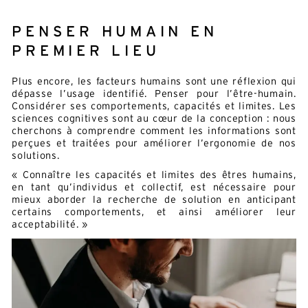
E-mail*
PENSER HUMAIN EN
PREMIER LIEU
En soumettant ce formulaire, j'accepte la
politique de confidentialité*
Ce site est protégé par reCAPTCHA et Google :
Privacy
Plus encore, les facteurs humains sont une réflexion qui
Policy
et
Conditions d'utilisation
.
dépasse l’usage identifié. Penser pour l’être-humain.
Considérer ses comportements, capacités et limites. Les
sciences cognitives sont au cœur de la conception : nous
cherchons à comprendre comment les informations sont
perçues et traitées pour améliorer l’ergonomie de nos
solutions.
« Connaître les capacités et limites des êtres humains,
en tant qu’individus et collectif, est nécessaire pour
mieux aborder la recherche de solution en anticipant
certains comportements, et ainsi améliorer leur
acceptabilité. »