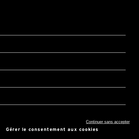
Continuer sans accepter
Gérer le consentement aux cookies
ccepte la
politique de confidentialité*
et Google :
Privacy Policy
et
Conditions d'utilisation
.