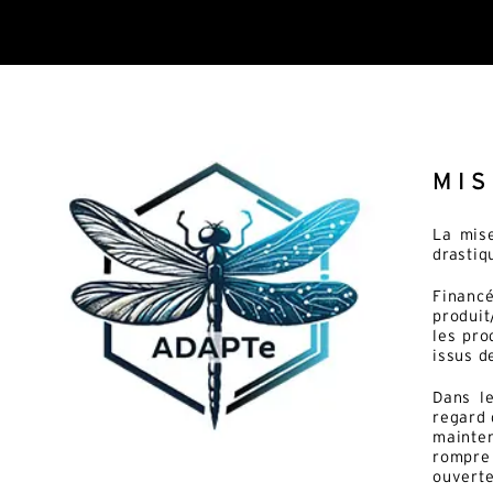
MI
La mise
drastiq
Financ
produit
les pro
issus d
Dans l
regard 
mainten
rompre 
ouverte