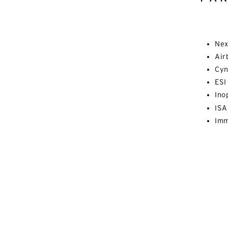
Nex
Air
Cy
ESI
Ino
IS
Imm
Al
E-
Ce
d'u