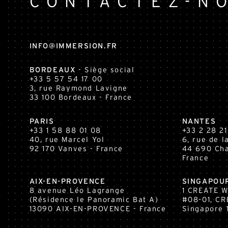
CONTACTEZ-N
INFO@IMMERSION.FR
BORDEAUX
- Siège social
+33 5 57 54 17 00
3, rue Raymond Lavigne
33 100
Bordeaux
- France
PARIS
NANTES
+33 1 58 88 01 08
+33 2 28 21
40, rue Marcel Yol
6, rue de 
92 170 Vanves - France
44 690 Cha
France
AIX-EN-PROVENCE
SINGAPOU
8 avenue Léo Lagrange
1 CREATE 
(Résidence le Panoramic Bat A)
#08-01, CR
13090 AIX-EN-PROVENCE - France
Singapore 