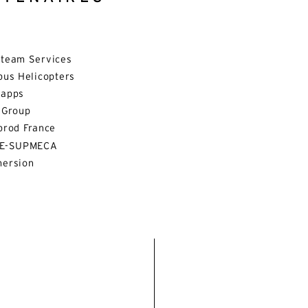
team Services
bus Helicopters
napps
 Group
prod France
AE-SUPMECA
ersion
ternative:
Français
Anglais
mail*
En soumettant ce formulaire, j'accepte la
politique de confidentialité*
 site est protégé par reCAPTCHA et Google :
Privacy Policy
et
Condition
tilisation
.