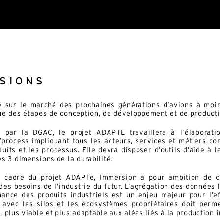
SSIONS
 sur le marché des prochaines générations d’avions à moin
ue des étapes de conception, de développement et de producti
é par la DGAC,
le projet ADAPTE travaillera à l’élaborat
/process impliquant tous les acteurs, services et métiers co
duits et les processus. Elle devra disposer d’outils d’aide à 
es 3 dimensions de la durabilité.
e cadre du projet ADAPTe, Immersion a pour ambition de ch
des besoins de l’industrie du futur. L’agrégation des données li
ance des produits industriels est un enjeu majeur pour l’ef
avec les silos et les écosystèmes propriétaires doit perm
, plus viable et plus adaptable aux aléas liés à la production i