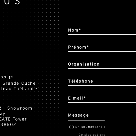
OUS
Alternative:
Nom*
Prénom*
Organisation
 33 12
Téléphone
la Grande Ouche
teau Thébaud -
E-mail*
R
- Showroom
Way
Message
EATE Tower
138602
En soumettant ce formulaire, j'a
Ce site est protégé par reCAPTCHA 