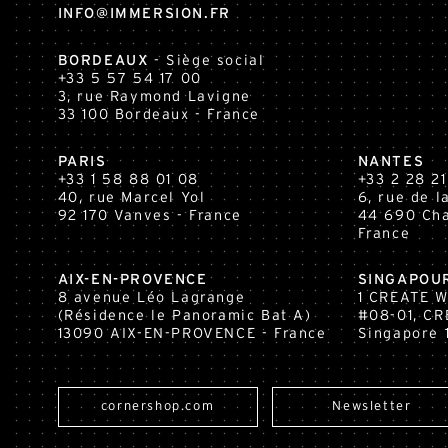
INFO@IMMERSION.FR
BORDEAUX
- Siège social
+33 5 57 54 17 00
3, rue Raymond Lavigne
33 100
Bordeaux
- France
PARIS
NANTES
+33 1 58 88 01 08
+33 2 28 21
40, rue Marcel Yol
6, rue de 
92 170 Vanves - France
44 690 Cha
France
AIX-EN-PROVENCE
SINGAPOU
8 avenue Léo Lagrange
1 CREATE 
(Résidence le Panoramic Bat A)
#08-01, CR
13090 AIX-EN-PROVENCE - France
Singapore 
cornershop.com
Newsletter