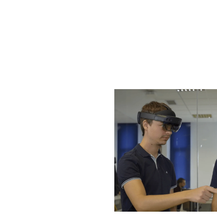
Al
E-
Ce
d'u