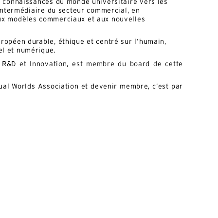
s connaissances du monde universitaire vers les
l’intermédiaire du secteur commercial, en
ux modèles commerciaux et aux nouvelles
ropéen durable, éthique et centré sur l’humain,
l et numérique.
r R&D et Innovation, est membre du board de cette
tual Worlds Association et devenir membre, c’est par