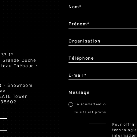
Nom*
Prénom*
Organisation
 33 12
Téléphone
la Grande Ouche
teau Thébaud -
E-mail*
R
- Showroom
Way
Message
EATE Tower
138602
En soumettant ce formulaire, j'a
Ce site est protégé par reCAPTCHA 
Pour offrir
technologie
information