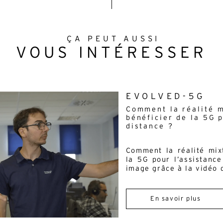
ternative:
Français
Anglais
ÇA PEUT AUSSI
VOUS INTÉRESSER
mail*
En soumettant ce formulaire, j'accepte la
politique de confidentialité*
 site est protégé par reCAPTCHA et Google :
Privacy Policy
et
Condition
tilisation
.
EVOLVED-5G
Comment la réalité m
bénéficier de la 5G p
distance ?
Comment la réalité mixt
la 5G pour l’assistanc
image grâce à la vidéo 
En savoir plus