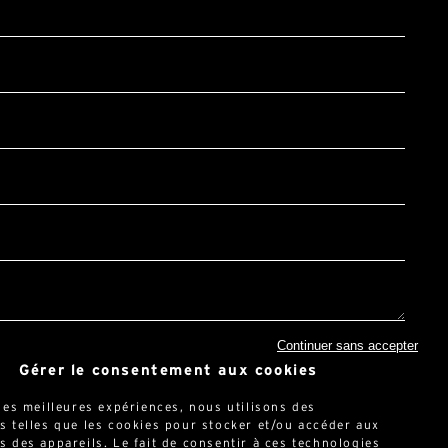
ccepte la
politique de confidentialité*
Continuer sans accepter
et Google :
Privacy Policy
et
Conditions d'utilisation
.
Gérer le consentement aux cookies
 les meilleures expériences, nous utilisons des
s telles que les cookies pour stocker et/ou accéder aux
s des appareils. Le fait de consentir à ces technologies