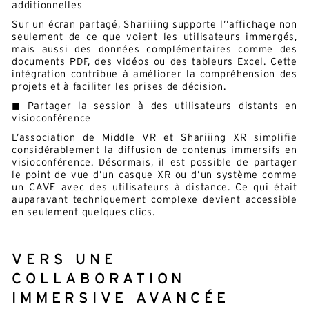
additionnelles
Sur un écran partagé, Shariiing supporte l’’affichage non
E-mail*
seulement de ce que voient les utilisateurs immergés,
mais aussi des données complémentaires comme des
documents PDF, des vidéos ou des tableurs Excel. Cette
En soumettant ce formulaire, j'accepte la
politique de confidentialité*
intégration contribue à améliorer la compréhension des
projets et à faciliter les prises de décision.
Ce site est protégé par reCAPTCHA et Google :
Privacy
Policy
et
Conditions d'utilisation
.
◼ Partager la session à des utilisateurs distants en
visioconférence
L’association de Middle VR et Shariiing XR simplifie
considérablement la diffusion de contenus immersifs en
visioconférence. Désormais, il est possible de partager
le point de vue d’un casque XR ou d’un système comme
un CAVE avec des utilisateurs à distance. Ce qui était
auparavant techniquement complexe devient accessible
en seulement quelques clics.
VERS UNE
COLLABORATION
IMMERSIVE AVANCÉE