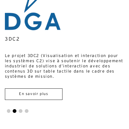
Alternative:
Français
Anglais
3DC2
E-mail*
Le projet 3DC2 (Visualisation et interaction pour
les systèmes C2) vise à soutenir le développement
En soumettant ce formulaire, j'accepte la
politique de confidentialité*
industriel de solutions d’interaction avec des
contenus 3D sur table tactile dans le cadre des
Ce site est protégé par reCAPTCHA et Google :
Privacy
Policy
et
Conditions d'utilisation
.
systèmes de mission.
En savoir plus