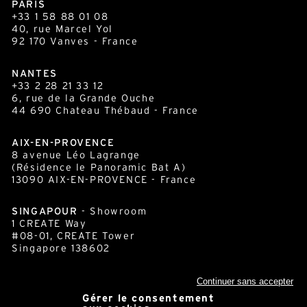
PARIS
+33 1 58 88 01 08
40, rue Marcel Yol
92 170 Vanves - France
NANTES
+33 2 28 21 33 12
6, rue de la Grande Ouche
44 690 Chateau Thébaud - France
AIX-EN-PROVENCE
8 avenue Léo Lagrange
(Résidence le Panoramic Bat A)
13090 AIX-EN-PROVENCE - France
SINGAPOUR
- Showroom
1 CREATE Way
#08-01, CREATE Tower
Singapore 138602
Continuer sans accepter
Gérer le consentement
cornershop.com