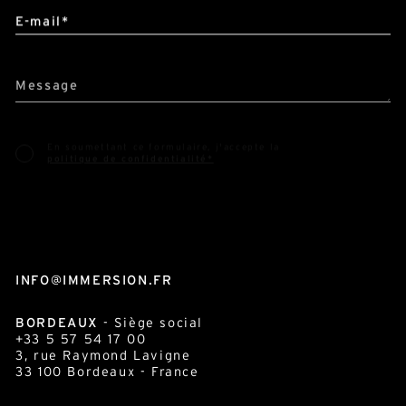
Message
En soumettant ce formulaire, j'accepte la
politique de confidentialité*
Ce site est protégé par reCAPTCHA et Google :
Privacy Policy
et
Conditions d'utilisation
.
INFO@IMMERSION.FR
BORDEAUX
- Siège social
+33 5 57 54 17 00
3, rue Raymond Lavigne
33 100
Bordeaux
- France
PARIS
+33 1 58 88 01 08
40, rue Marcel Yol