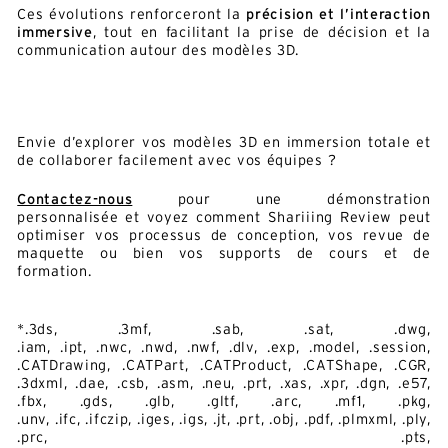
Ces évolutions renforceront la
précision et l’interaction
immersive
, tout en facilitant la prise de décision et la
communication autour des modèles 3D.
Envie d’explorer vos modèles 3D en immersion totale et
de collaborer facilement avec vos équipes ?
Contactez-nous
pour une démonstration
personnalisée et voyez comment Shariiing Review peut
optimiser vos processus de conception, vos revue de
maquette ou bien vos supports de cours et de
formation.
*.3ds, .3mf, .sab, .sat, .dwg,
.iam, .ipt, .nwc, .nwd, .nwf, .dlv, .exp, .model, .session,
.CATDrawing, .CATPart, .CATProduct, .CATShape, .CGR,
.3dxml, .dae, .csb, .asm, .neu, .prt, .xas, .xpr, .dgn, .e57,
.fbx, .gds, .glb, .gltf, .arc, .mf1, .pkg,
.unv, .ifc, .ifczip, .iges, .igs, .jt, .prt, .obj, .pdf, .plmxml, .ply,
.prc, .pts,