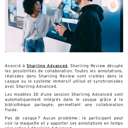
Alternative:
Français
Anglais
E-mail*
En soumettant ce formulaire, j'accepte la
Associé à
Shariiing Advanced
, Shariiing Review décuple
politique de confidentialité*
les possibilités de collaboration. Toutes les annotations,
Ce site est protégé par reCAPTCHA et Google :
Privacy
réalisées dans Shariiing Review sont visibles dans le
Policy
et
Conditions d'utilisation
.
casque ou le système immersif utilisé et synchronisées
avec Shariiing Advanced.
Les modèles 3D d’une session Shariiing Advanced sont
automatiquement intégrés dans le casque grâce à la
bibliothèque partagée, permettant une collaboration
fluide.
Pas de casque ? Aucun problème : le participant peut
voir la maquette et y apporter ses annotations en temps