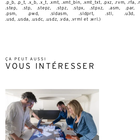
.p_b, .p_t, .x_b, .x_t, .xmt, .xmt_bin, .xmt_txt, .pxz, .rvm, .rfa, .
.step, .stp, .stepz, .stpz, .stpx, .stpxz, .asm, .par,
.psm, .pwd, .sldasm, .sldprt, .stl, .u3d,
.usd, .usda, .usdc, .usdz, .vda, .vrml et .wrl.)
ÇA PEUT AUSSI
VOUS INTÉRESSER