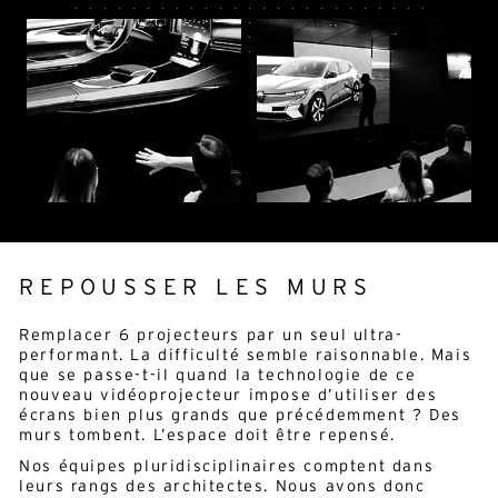
Alternative:
Français
Anglais
E-mail*
En soumettant ce formulaire, j'accepte la
politique de confidentialité*
Ce site est protégé par reCAPTCHA et Google :
Privacy
Policy
et
Conditions d'utilisation
.
REPOUSSER LES MURS
Remplacer 6 projecteurs par un seul ultra-
performant. La difficulté semble raisonnable. Mais
que se passe-t-il quand la technologie de ce
nouveau vidéoprojecteur impose d’utiliser des
écrans bien plus grands que précédemment ? Des
murs tombent. L’espace doit être repensé.
Nos équipes pluridisciplinaires comptent dans
leurs rangs des architectes. Nous avons donc