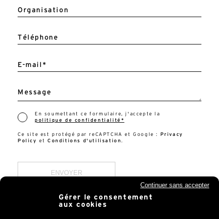
v
Organisation
e
:
Téléphone
E-mail*
Message
En soumettant ce formulaire, j'accepte la
politique de confidentialité*
Ce site est protégé par reCAPTCHA et Google :
Privacy
Policy
et
Conditions d'utilisation
.
Continuer sans accepter
Gérer le consentement
aux cookies