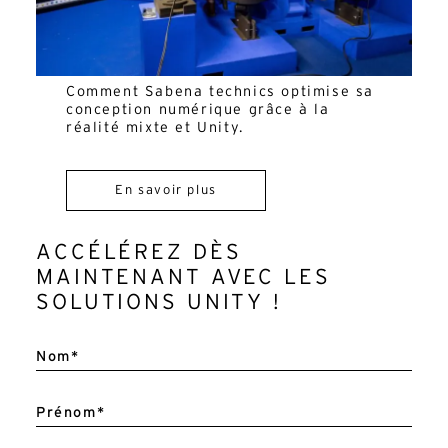
Comment Sabena technics optimise sa
conception numérique grâce à la
réalité mixte et Unity.
En savoir plus
ACCÉLÉREZ DÈS
MAINTENANT AVEC LES
SOLUTIONS UNITY !
A
l
Nom*
t
e
r
n
Prénom*
a
t
i